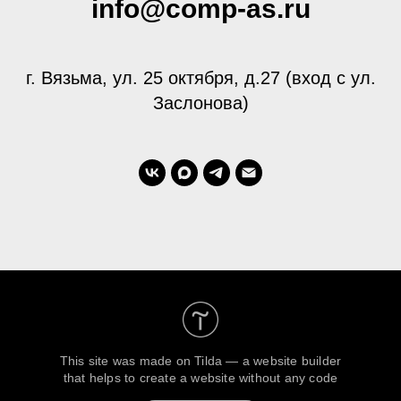
info@comp-as.ru
г. Вязьма, ул. 25 октября, д.27 (вход с ул.
Заслонова)
This site was made on
Tilda — a website builder
that helps to create a website without any code