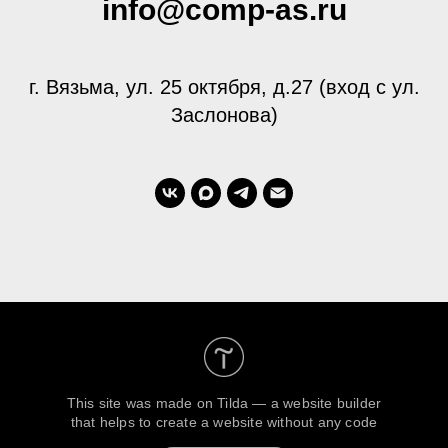
info@comp-as.ru
г. Вязьма, ул. 25 октября, д.27 (вход с ул.
Заслонова)
This site was made on
Tilda — a website builder
that helps to create a website without any code