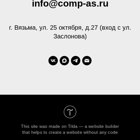
info@comp-as.ru
г. Вязьма, ул. 25 октября, д.27 (вход с ул.
Заслонова)
This site was made on
Tilda — a website builder
that helps to create a website without any code