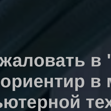
жаловать в 
ориентир в
ютерной те