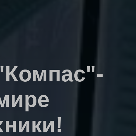
"Компас"-
 мире
хники!