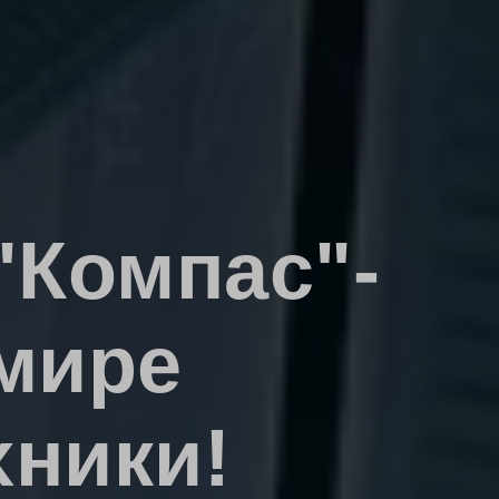
"Компас"-
 мире
хники!