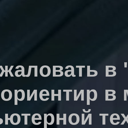
жаловать в 
ориентир в
ютерной те