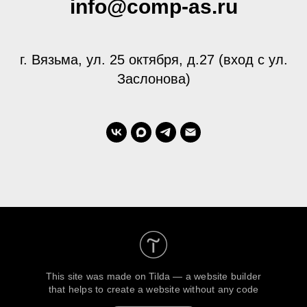
info@comp-as.ru
г. Вязьма, ул. 25 октября, д.27 (вход с ул.
Заслонова)
This site was made on
Tilda — a website builder
that helps to create a website without any code