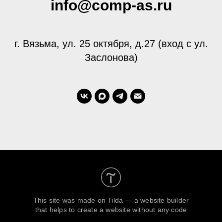
info@comp-as.ru
г. Вязьма, ул. 25 октября, д.27 (вход с ул.
Заслонова)
This site was made on
Tilda — a website builder
that helps to create a website without any code