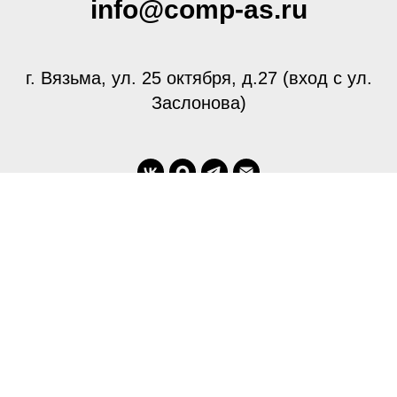
info@comp-as.ru
г. Вязьма, ул. 25 октября, д.27 (вход с ул.
Заслонова)
This site was made on
Tilda — a website builder
that helps to create a website without any code