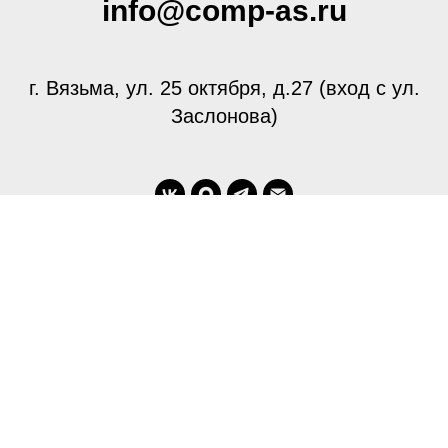
info@comp-as.ru
г. Вязьма, ул. 25 октября, д.27 (вход с ул.
Заслонова)
This site was made on
Tilda — a website builder
that helps to create a website without any code