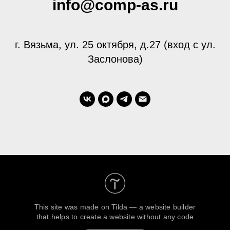
info@comp-as.ru
г. Вязьма, ул. 25 октября, д.27 (вход с ул.
Заслонова)
This site was made on
Tilda — a website builder
that helps to create a website without any code