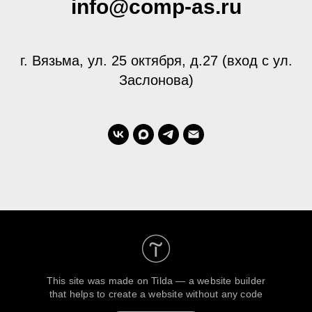
info@comp-as.ru
г. Вязьма, ул. 25 октября, д.27 (вход с ул.
Заслонова)
This site was made on
Tilda — a website builder
that helps to create a website without any code